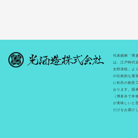
代表銘柄「博
は、江戸時代
女郎浪枕」よ
の伝統的な酒
に杜氏の創意
おります。国
（博多弁で本
が美味しいと
だけをお届け