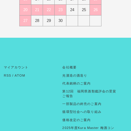
20
21
22
23
24
25
26
27
28
29
30
マイアカウント
会社概要
RSS
/
ATOM
光酒造の酒造り
代表銘柄のご案内
第12回 福岡県酒類鑑評会の受賞
ご報告
一部製品の終売のご案内
循環型社会への取り組み
価格改定のご案内
2025年度Kura Master 梅酒コン