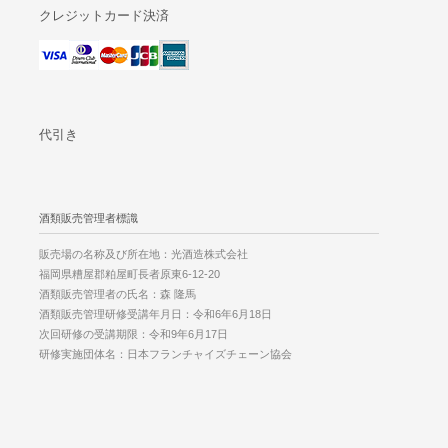
クレジットカード決済
代引き
酒類販売管理者標識
販売場の名称及び所在地：光酒造株式会社
福岡県糟屋郡粕屋町長者原東6-12-20
酒類販売管理者の氏名：森 隆馬
酒類販売管理研修受講年月日：令和6年6月18日
次回研修の受講期限：令和9年6月17日
研修実施団体名：日本フランチャイズチェーン協会