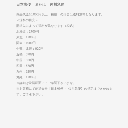
日本郵便 または 佐川急便
商品代金10,000円以上（税抜）の場合は送料無料となります。
＜送料の目安＞
配送先によって送料が異なります（税込）
北海道：1700円
東北：1700円
関東：1080円
中部、北陸：920円
近畿：870円
中国：820円
四国：870円
九州：820円
沖縄：1700円
※詳細は決済画面にてご確認下さいませ。
※お客様にて配送会社【日本郵便 ・ 佐川急便】の指定はできかねま
す。ご了承下さい。