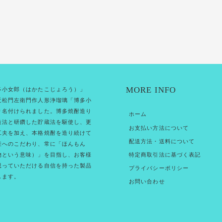
MORE INFO
多小女郎（はかたこじょろう）」
近松門左衛門作人形浄瑠璃「博多小
り名付けられました。博多焼酎造り
ホーム
造法と研鑽した貯蔵法を駆使し、更
お支払い方法について
工夫を加え、本格焼酎を造り続けて
配送方法・送料について
産へのこだわり、常に「ほんもん
特定商取引法に基づく表記
物という意味）」を目指し、お客様
思っていただける自信を持った製品
プライバシーポリシー
します。
お問い合わせ