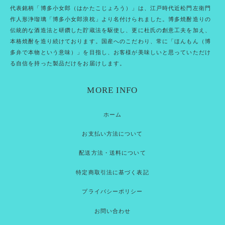
代表銘柄「博多小女郎（はかたこじょろう）」は、江戸時代近松門左衛門
作人形浄瑠璃「博多小女郎浪枕」より名付けられました。博多焼酎造りの
伝統的な酒造法と研鑽した貯蔵法を駆使し、更に杜氏の創意工夫を加え、
本格焼酎を造り続けております。国産へのこだわり、常に「ほんもん（博
多弁で本物という意味）」を目指し、お客様が美味しいと思っていただけ
る自信を持った製品だけをお届けします。
MORE INFO
ホーム
お支払い方法について
配送方法・送料について
特定商取引法に基づく表記
プライバシーポリシー
お問い合わせ