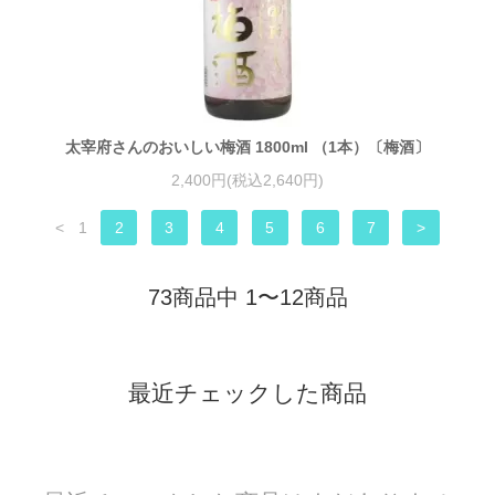
太宰府さんのおいしい梅酒 1800ml （1本）〔梅酒〕
2,400円(税込2,640円)
<
1
2
3
4
5
6
7
>
73商品中 1〜12商品
最近チェックした商品