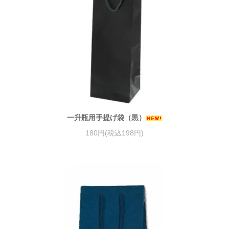
一升瓶用手提げ袋（黒）
180円(税込198円)