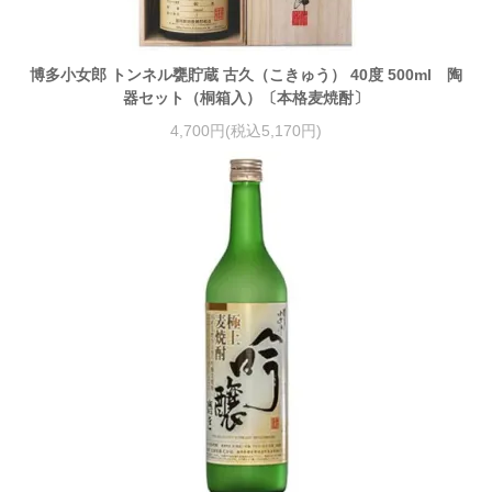
博多小女郎 トンネル甕貯蔵 古久（こきゅう） 40度 500ml 陶
器セット（桐箱入）〔本格麦焼酎〕
4,700円(税込5,170円)