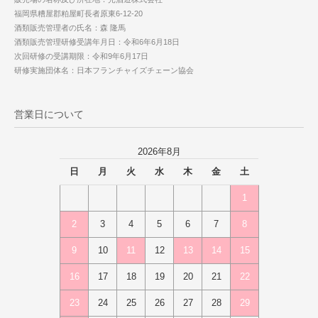
福岡県糟屋郡粕屋町長者原東6-12-20
酒類販売管理者の氏名：森 隆馬
酒類販売管理研修受講年月日：令和6年6月18日
次回研修の受講期限：令和9年6月17日
研修実施団体名：日本フランチャイズチェーン協会
営業日について
2026年8月
日
月
火
水
木
金
土
1
2
3
4
5
6
7
8
9
10
11
12
13
14
15
16
17
18
19
20
21
22
23
24
25
26
27
28
29