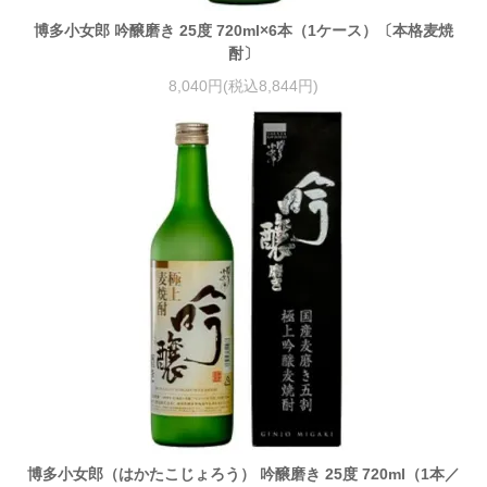
博多小女郎 吟醸磨き 25度 720ml×6本（1ケース）〔本格麦焼
酎〕
8,040円(税込8,844円)
博多小女郎（はかたこじょろう） 吟醸磨き 25度 720ml（1本／