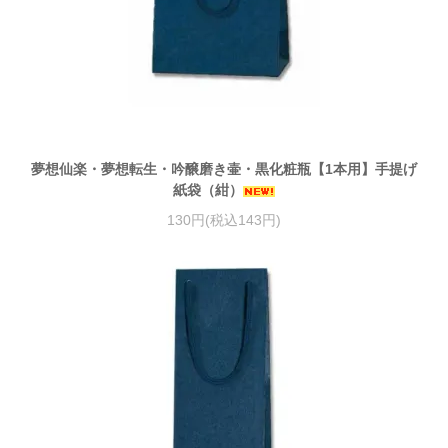
夢想仙楽・夢想転生・吟醸磨き壷・黒化粧瓶【1本用】手提げ
紙袋（紺）
130円(税込143円)